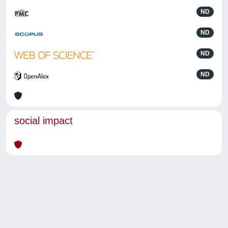
ND
ND
ND
ND
social impact
Powered by
IRIS
-
about IRIS
-