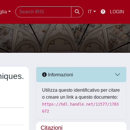
glia
IT
LOGIN
niques.
Informazioni
Utilizza questo identificativo per citare
o creare un link a questo documento:
https://hdl.handle.net/11577/1783
672
Citazioni