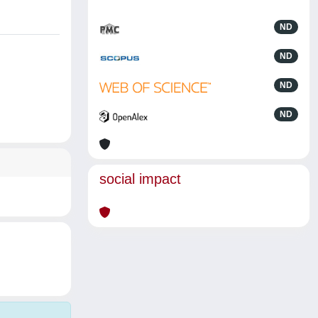
ND
ND
ND
ND
social impact