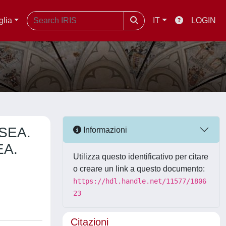
glia
IT
LOGIN
SEA.
Informazioni
EA.
Utilizza questo identificativo per citare
o creare un link a questo documento:
https://hdl.handle.net/11577/1806
23
Citazioni