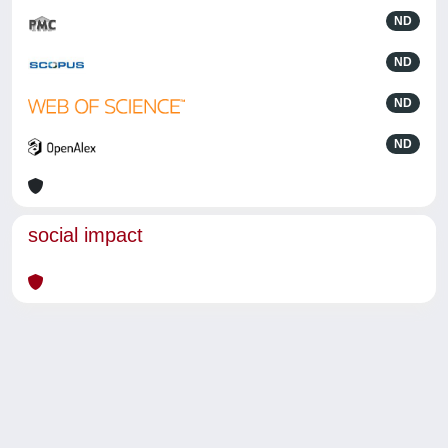
ND
ND
ND
ND
social impact
Powered by
IRIS
-
about IRIS
-