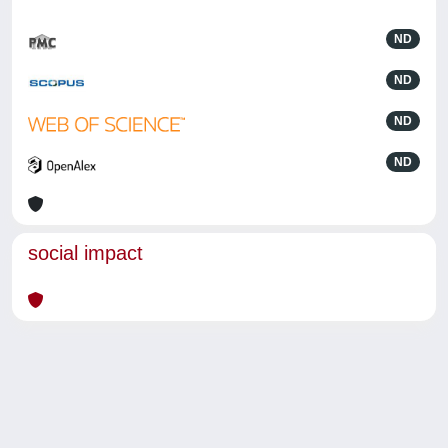
ND
ND
ND
ND
social impact