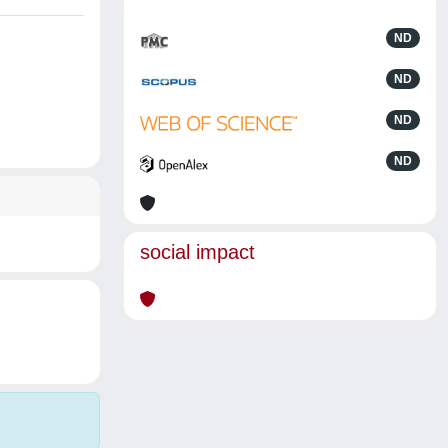
ND
ND
ND
ND
social impact