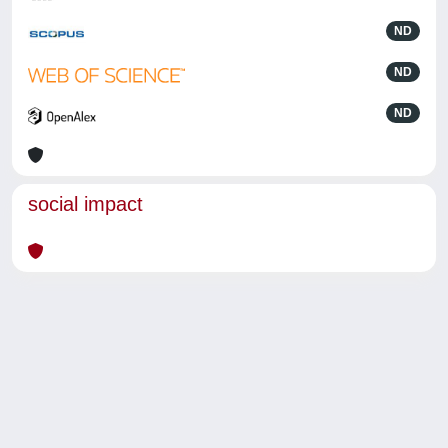
ND
ND
ND
social impact
Powered by
IRIS
-
about IRIS
-
Utilizzo dei cookie
-
Privacy
Copyright © 2026