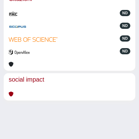
ND
ND
ND
ND
social impact