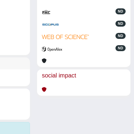
ND
ND
ND
ND
social impact