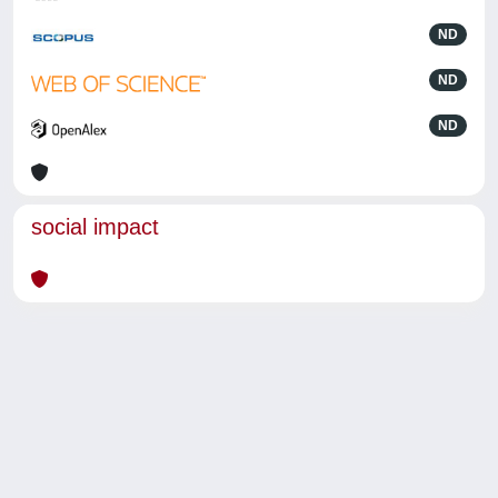
ND
ND
ND
social impact
Powered by
IRIS
-
about IRIS
-
Utilizzo dei cookie
-
Privacy
Copyright © 2026