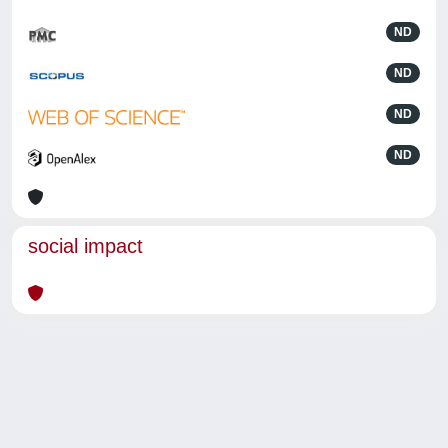
ND
ND
ND
ND
social impact