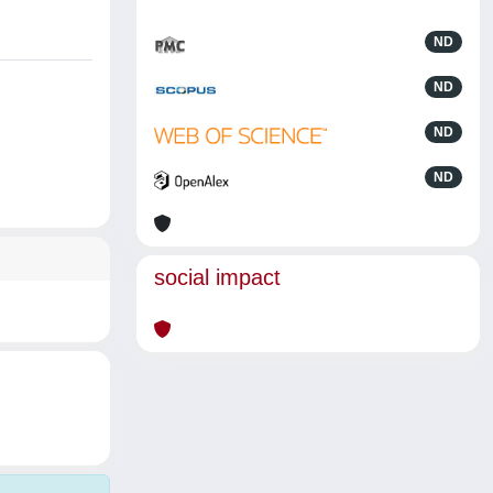
ND
ND
ND
ND
social impact