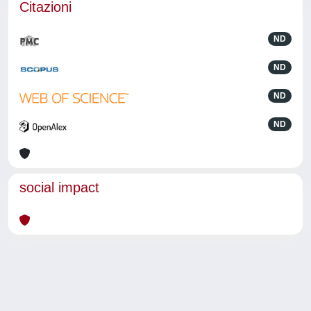
Citazioni
ND
ND
ND
ND
social impact