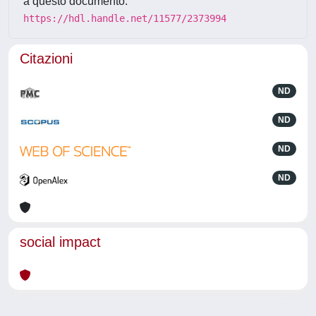
a questo documento:
https://hdl.handle.net/11577/2373994
Citazioni
ND
ND
ND
ND
social impact