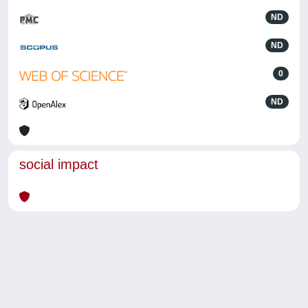
ND
ND
0
ND
social impact
Powered by
IRIS
-
about IRIS
-