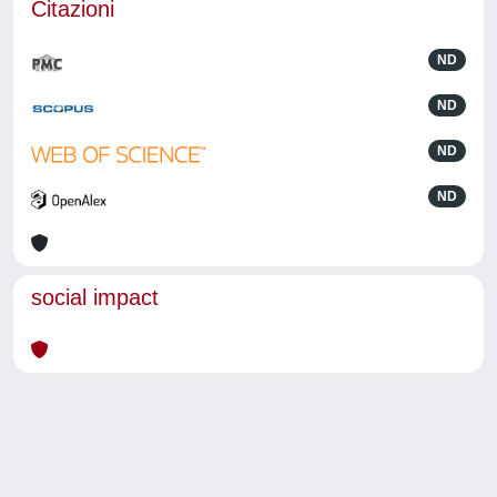
Citazioni
ND
ND
ND
ND
social impact