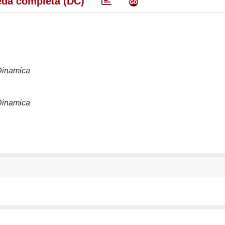
da completa (DC)
 Dinamica
 Dinamica