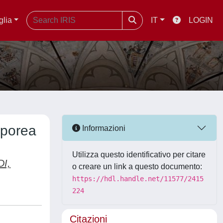
glia
IT
LOGIN
orporea
Informazioni
Utilizza questo identificativo per citare
I,
o creare un link a questo documento:
https://hdl.handle.net/11577/2415
224
Citazioni