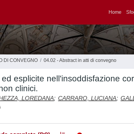
Home
Sfo
TO DI CONVEGNO
04.02 - Abstract in atti di convegno
e ed esplicite nell'insoddisfazione c
on clinici.
HEZZA, LOREDANA
;
CARRARO, LUCIANA
;
GALD
A