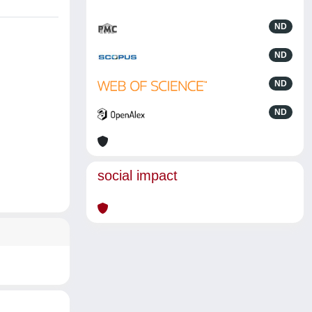
ND
ND
ND
ND
social impact