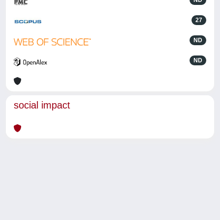
ND
27
ND
ND
social impact
Powered by
IRIS
-
about IRIS
-
Utilizzo dei cookie
-
Privacy
Copyright © 2026