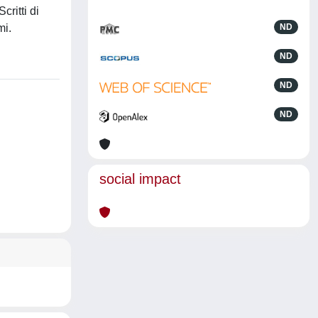
critti di
mi.
ND
ND
ND
ND
social impact