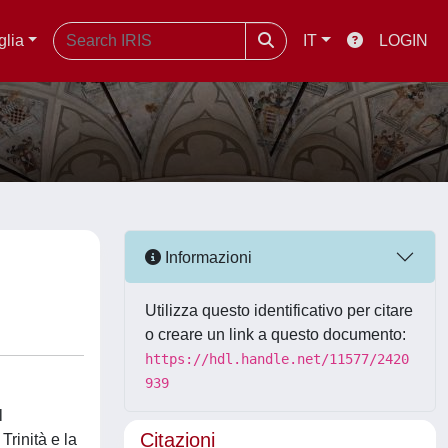
glia
IT
LOGIN
Informazioni
Utilizza questo identificativo per citare
o creare un link a questo documento:
https://hdl.handle.net/11577/2420
939
l
Citazioni
Trinità e la