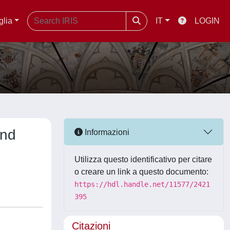
glia
IT
LOGIN
and
Informazioni
Utilizza questo identificativo per citare
o creare un link a questo documento:
https://hdl.handle.net/11577/2421
395
Citazioni