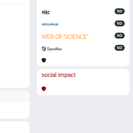
ND
ND
ND
ND
social impact