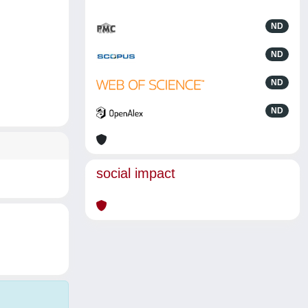
ND
ND
ND
ND
social impact