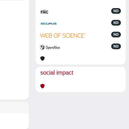
ND
ND
ND
ND
social impact