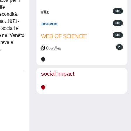
uova per il
lle
ND
econdità,
nto, 1971-
ND
 sociali e
o nel Veneto
ND
breve e
6
.
social impact