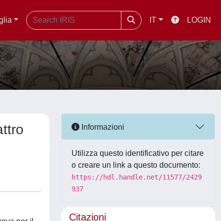
glia
IT
LOGIN
ttro
Informazioni
Utilizza questo identificativo per citare
o creare un link a questo documento:
https://hdl.handle.net/11577/2429
937
Citazioni