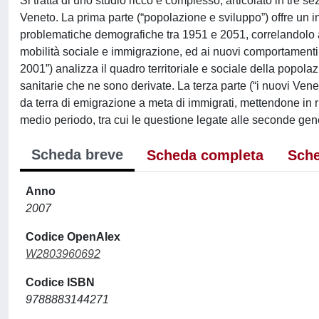
Si tratta di uno studio ricco e complesso, articolato in tre s
Veneto. La prima parte (“popolazione e sviluppo”) offre un
problematiche demografiche tra 1951 e 2051, correlandolo al
mobilità sociale e immigrazione, ed ai nuovi comportamenti 
2001”) analizza il quadro territoriale e sociale della popola
sanitarie che ne sono derivate. La terza parte (“i nuovi Ven
da terra di emigrazione a meta di immigrati, mettendone in 
medio periodo, tra cui le questione legate alle seconde gene
Scheda breve
Scheda completa
Sche
Anno
2007
Codice OpenAlex
W2803960692
Codice ISBN
9788883144271