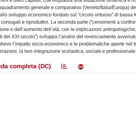
ezioni e dieci capitoli, che iinquadra una situazione dinamica e n
 inquadramento generale e comparativo (Veneto/Italia/Europa) de
lo sviluppo economico fondato sul “circolo virtuoso” di bassa f
coniugali e riproduttivi. La seconda parte (“censimenti a confro
zione e dell’aumento dell’età, con le implicazioni antropologiche,
eti del XXI secolo”) sviluppa l’analisi del rovesciamento avvenut
rilievo l’impatto socio-economico e le problematiche aperte nel 
razioni, la loro integrazione scolastica, sociale e professionale
da completa (DC)