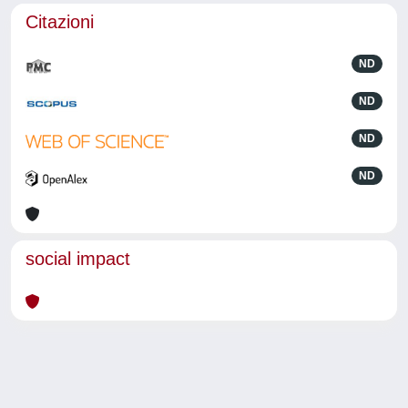
Citazioni
ND
ND
ND
ND
social impact