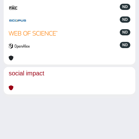
ND
ND
ND
ND
social impact
Powered by
IRIS
-
about IRIS
-