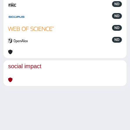
ND
ND
ND
ND
social impact
Powered by
IRIS
-
about IRIS
-