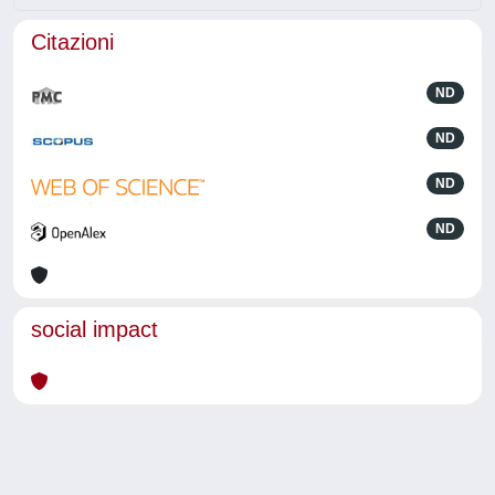
Citazioni
ND
ND
ND
ND
social impact