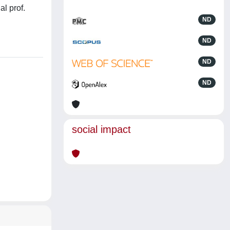
l prof.
ND
ND
ND
ND
social impact