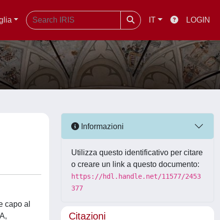
glia
IT
LOGIN
Informazioni
Utilizza questo identificativo per citare
o creare un link a questo documento:
https://hdl.handle.net/11577/2453
377
te capo al
Citazioni
A,