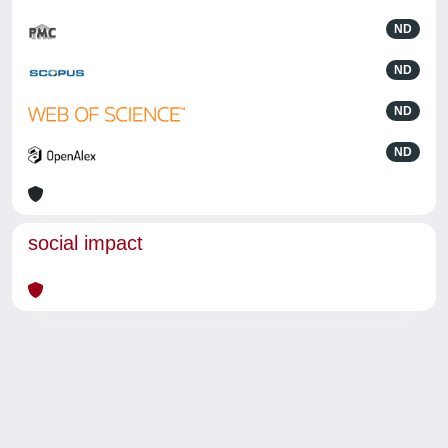
ND
ND
ND
ND
social impact