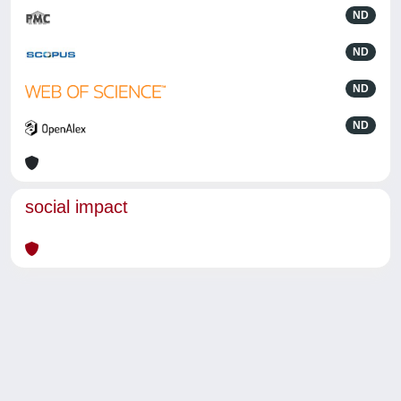
ND
ND
ND
ND
social impact
Powered by
IRIS
-
about IRIS
-