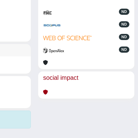
ND
ND
ND
ND
social impact