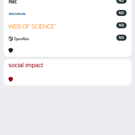
ND
ND
ND
ND
social impact
Powered by
IRIS
-
about IRIS
-
Utilizzo dei cookie
-
Privacy
Copyright © 2026