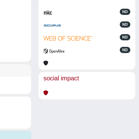
ND
ND
ND
ND
social impact