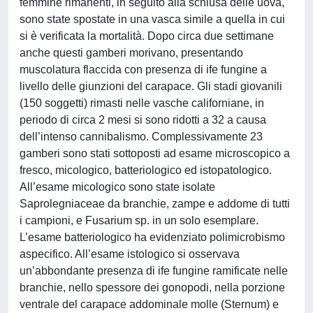
femmine rimanenti, in seguito alla schiusa delle uova,
sono state spostate in una vasca simile a quella in cui
si è verificata la mortalità. Dopo circa due settimane
anche questi gamberi morivano, presentando
muscolatura flaccida con presenza di ife fungine a
livello delle giunzioni del carapace. Gli stadi giovanili
(150 soggetti) rimasti nelle vasche californiane, in
periodo di circa 2 mesi si sono ridotti a 32 a causa
dell’intenso cannibalismo. Complessivamente 23
gamberi sono stati sottoposti ad esame microscopico a
fresco, micologico, batteriologico ed istopatologico.
All’esame micologico sono state isolate
Saprolegniaceae da branchie, zampe e addome di tutti
i campioni, e Fusarium sp. in un solo esemplare.
L’esame batteriologico ha evidenziato polimicrobismo
aspecifico. All’esame istologico si osservava
un’abbondante presenza di ife fungine ramificate nelle
branchie, nello spessore dei gonopodi, nella porzione
ventrale del carapace addominale molle (Sternum) e