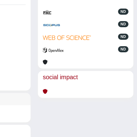
ND
ND
ND
ND
social impact