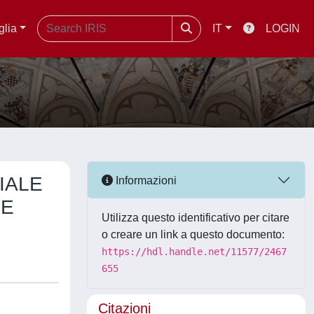
glia
IT
LOGIN
IALE
Informazioni
RE
Utilizza questo identificativo per citare
o creare un link a questo documento:
https://hdl.handle.net/11577/2467
655
Citazioni