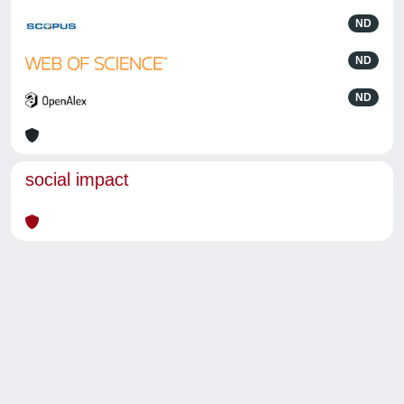
ND
ND
ND
social impact
Powered by
IRIS
-
about IRIS
-
Utilizzo dei cookie
-
Privacy
Copyright © 2026