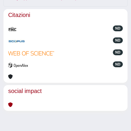
Citazioni
ND
ND
ND
ND
social impact