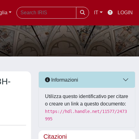
glia
IT
LOGIN
3H-
Informazioni
Utilizza questo identificativo per citare
o creare un link a questo documento:
https://hdl.handle.net/11577/2473
995
Citazioni