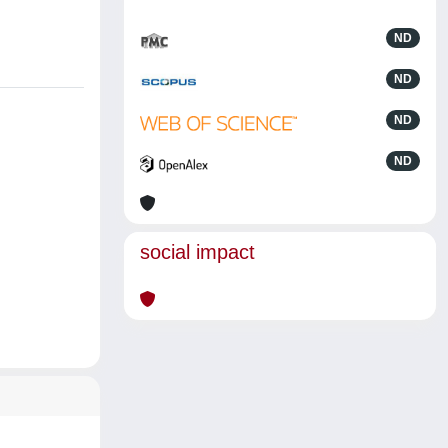
ND
ND
ND
ND
social impact