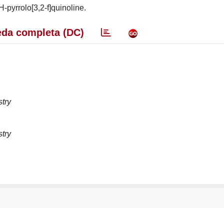
-pyrrolo[3,2-f]quinoline.
da completa (DC)
stry
stry