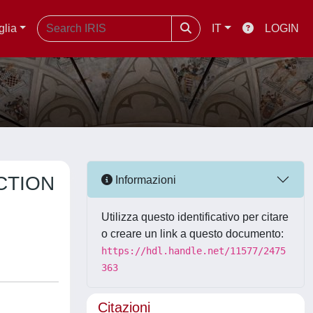
glia
IT
LOGIN
CTION
Informazioni
Utilizza questo identificativo per citare
o creare un link a questo documento:
https://hdl.handle.net/11577/2475
363
Citazioni