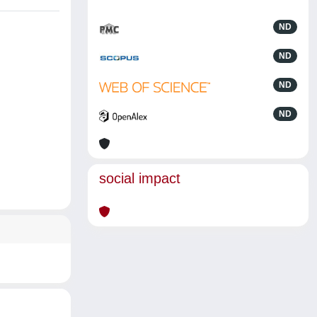
ND
ND
ND
ND
social impact