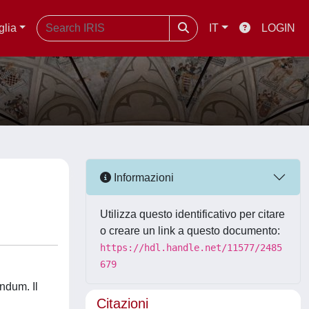
glia
IT
LOGIN
Informazioni
Utilizza questo identificativo per citare
o creare un link a questo documento:
https://hdl.handle.net/11577/2485
679
ndum. Il
Citazioni