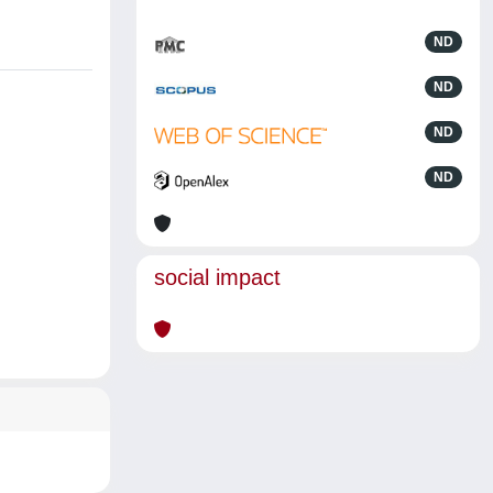
ND
ND
ND
ND
social impact