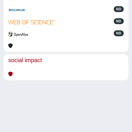
ND
ND
ND
social impact
Powered by
IRIS
-
about IRIS
-
Utilizzo dei cookie
-
Privacy
Copyright © 2026