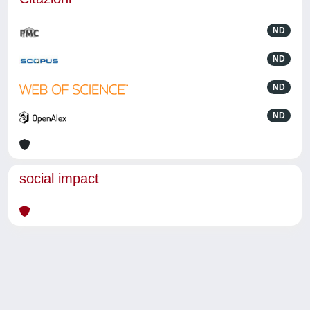
ND
ND
ND
ND
social impact