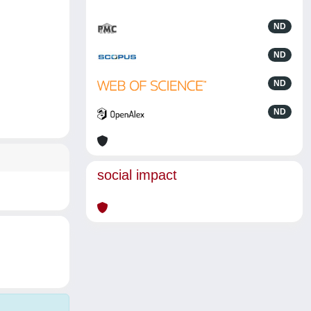
ND
ND
ND
ND
social impact