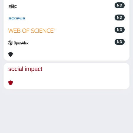
ND
ND
ND
ND
social impact
Powered by
IRIS
-
about IRIS
-