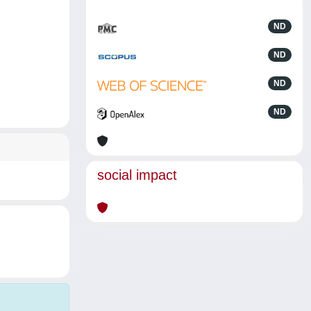
ND
ND
ND
ND
social impact