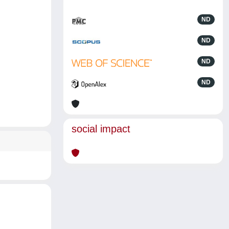
ND
ND
ND
ND
social impact