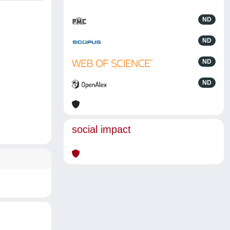
ND
ND
ND
ND
social impact