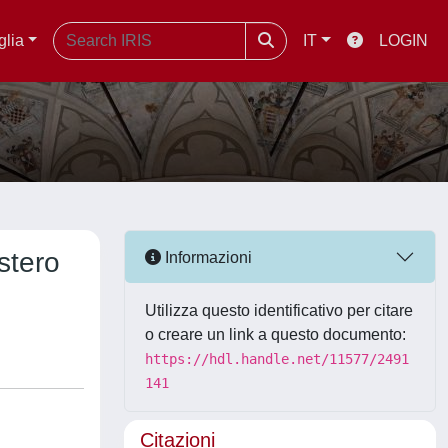
glia
IT
LOGIN
stero
Informazioni
Utilizza questo identificativo per citare
o creare un link a questo documento:
https://hdl.handle.net/11577/2491
141
Citazioni