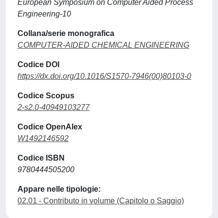
European Symposium on Computer Aided Process
Engineering-10
Collana/serie monografica
COMPUTER-AIDED CHEMICAL ENGINEERING
Codice DOI
https://dx.doi.org/10.1016/S1570-7946(00)80103-0
Codice Scopus
2-s2.0-40949103277
Codice OpenAlex
W1492146592
Codice ISBN
9780444505200
Appare nelle tipologie:
02.01 - Contributo in volume (Capitolo o Saggio)