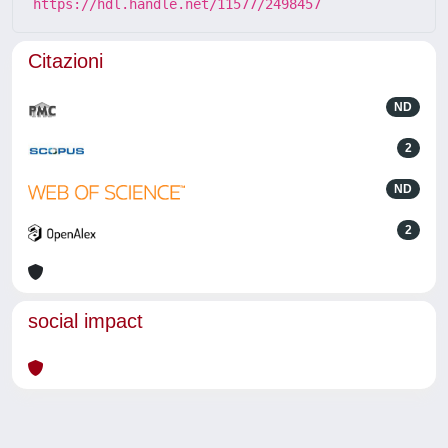
https://hdl.handle.net/11577/2498457
Citazioni
ND
2
ND
2
social impact