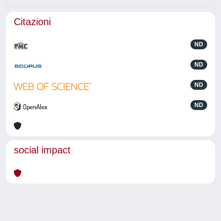
Citazioni
ND
ND
ND
ND
social impact