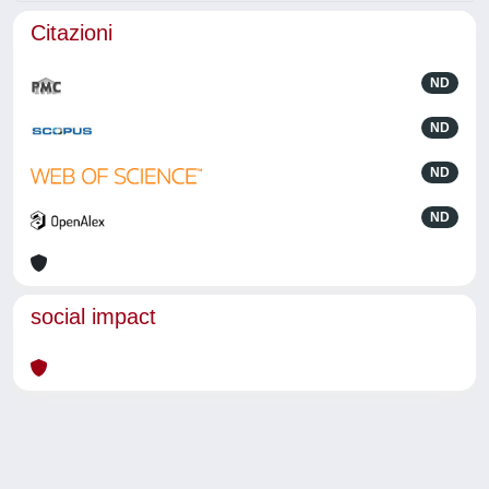
Citazioni
ND
ND
ND
ND
social impact